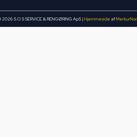
 2026 S.O.S SERVICE & RENGØRING ApS |
Hjemmeside
af
MerkurNo