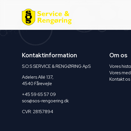
Kontaktinformation
Om os
S.O.S SERVICE & RENGØRING ApS
Vores histo
Vores med
Adelers Allé 137,
Kontakt os
4540 Fårevejle
+45 59 65 57 09
sos@sos-rengoering.dk
CVR: 28157894