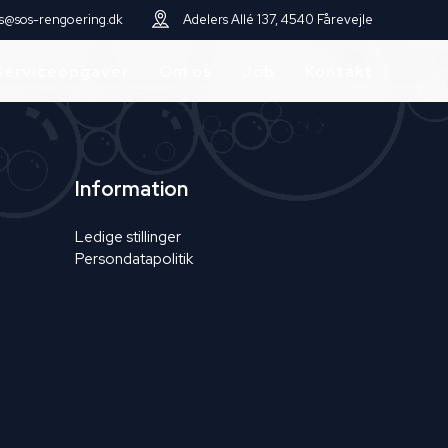
s@sos-rengoering.dk
Adelers Allé 137, 4540 Fårevejle
Serviceopgaver
Om os
Job
Kontakt
Information
Ledige stillinger
Persondatapolitik