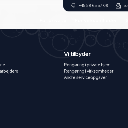
so
+45 59 65 57 09
For private
For virksomheder
Vi tilbyder
rie
Rengøring i private hjem
arbejdere
Rengøring i virksomheder
Andre serviceopgaver