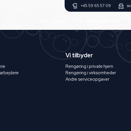
so
+45 59 65 57 09
For private
For virksomheder
Vi tilbyder
rie
Rengøring i private hjem
arbejdere
Rengøring i virksomheder
Andre serviceopgaver