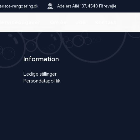
s@sos-rengoering.dk
Adelers Allé 137, 4540 Fårevejle
Serviceopgaver
Om os
Job
Kontakt
Information
Ledige stillinger
Persondatapolitik