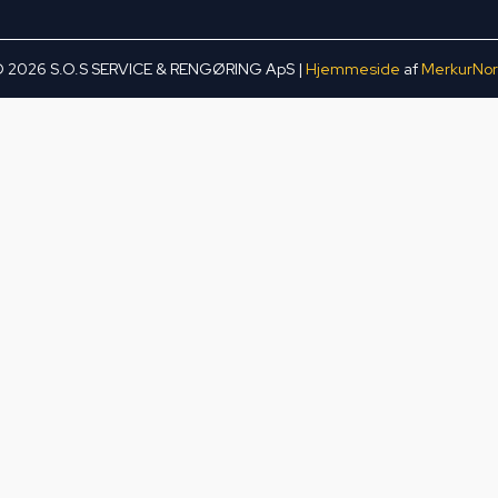
 2026 S.O.S SERVICE & RENGØRING ApS |
Hjemmeside
af
MerkurNo