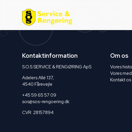
Kontaktinformation
Om os
S.O.S SERVICE & RENGØRING ApS
Vores histo
Vores med
Adelers Allé 137,
Kontakt os
4540 Fårevejle
+45 59 65 57 09
sos@sos-rengoering.dk
CVR: 28157894