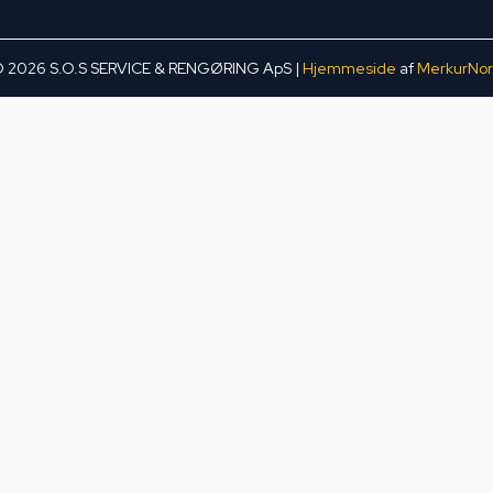
 2026 S.O.S SERVICE & RENGØRING ApS |
Hjemmeside
af
MerkurNo