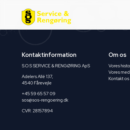
Kontaktinformation
Om os
S.O.S SERVICE & RENGØRING ApS
Vores histo
Vores med
Adelers Allé 137,
Kontakt os
4540 Fårevejle
+45 59 65 57 09
sos@sos-rengoering.dk
CVR: 28157894