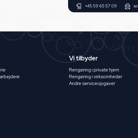
so
+45 59 65 57 09
For private
For virksomheder
Vi tilbyder
rie
Rengøring i private hjem
arbejdere
Rengøring i virksomheder
Andre serviceopgaver