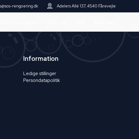
s@sos-rengoering.dk
Adelers Allé 137, 4540 Fårevejle
Serviceopgaver
Om os
Job
Kontakt
Information
Ledige stillinger
Persondatapolitik