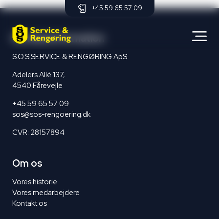
+45 59 65 57 09
Kontaktinformation
S.O.S SERVICE & RENGØRING ApS
Adelers Allé 137,
4540 Fårevejle
+45 59 65 57 09
sos@sos-rengoering.dk
CVR: 28157894
Om os
Vores historie
Vores medarbejdere
Kontakt os