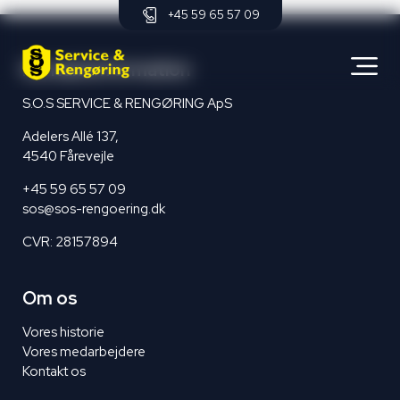
+45 59 65 57 09
Kontaktinformation
S.O.S SERVICE & RENGØRING ApS
Adelers Allé 137,
4540 Fårevejle
+45 59 65 57 09
sos@sos-rengoering.dk
CVR: 28157894
Om os
Vores historie
Vores medarbejdere
Kontakt os